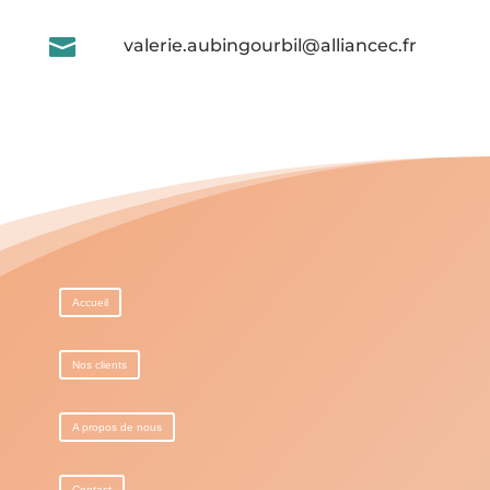

valerie.aubingourbil@alliancec.fr
Accueil
Nos clients
A propos de nous
Contact