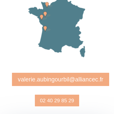
valerie.aubingourbil@alliancec.fr
02 40 29 85 29