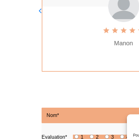
Manon
Pou
Evaluation*
1
2
3
4