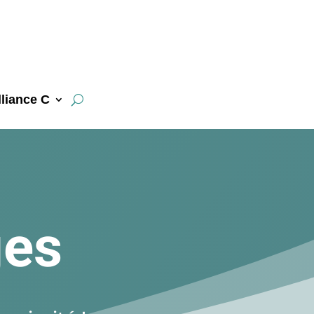
liance C
ges