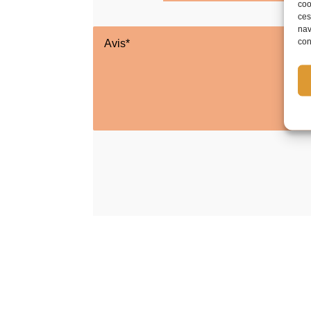
coo
ces
nav
con