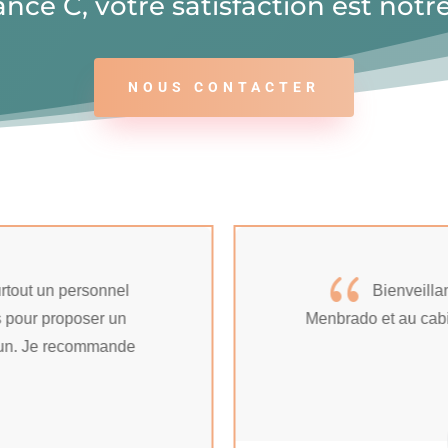
ance C, votre satisfaction est notre 
NOUS CONTACTER
{
rtout un personnel
Bienveilla
s pour proposer un
Menbrado et au cabi
un. Je recommande