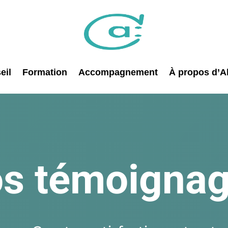
eil
Formation
Accompagnement
À propos d’Al
s témoigna