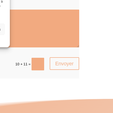
r à
e
s
Envoyer
10 + 11 =