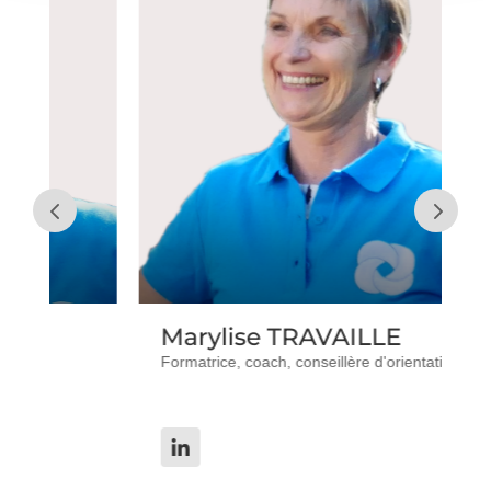
Marylise TRAVAILLE
V
Formatrice, coach, conseillère d'orientation
Di
Co