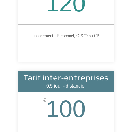
120
Financement :
Personnel, OPCO ou CPF
Tarif inter-entreprises
0,5 jour - distanciel
100
€