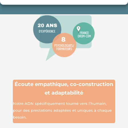
É
coute empathique,
co-construction
et adaptabilité
Notre ADN spécifiquement tourné vers l’humain,
pour des prestations adaptées et uniques à chaque
besoin.