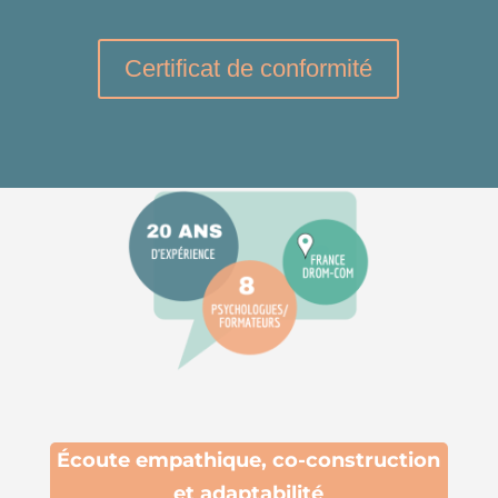
Certificat de conformité
É
coute empathique,
co-construction
et adaptabilité