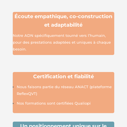
É
coute empathique,
co-construction
et adaptabilité
Notre ADN spécifiquement tourné vers l’humain,
pour des prestations adaptées et uniques à chaque
besoin.
Certification et fiabilité
Nous faisons partie du réseau A
N
ACT (plateforme
Refle
xQVT
)
Nos formations sont certifiées Qualiopi
Un positionnement unique sur le