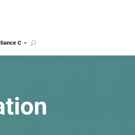
liance C
ation