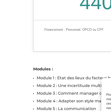
44
Financement :
Personnel, OPCO ou CPF
Modules :
Module 1 : Etat des lieux du facteur
Module 2 : Une incertitude multifacto
Module 3 : Comment manager dans l’
Pou
coo
Module 4 : Adapter son style managéri
ces
nav
Module 5 : La communication