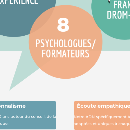
onnalisme
É
coute empathiqu
0 ans autour du conseil, de la
Notre ADN spécifiquement to
ique.
adaptées et uniques à chaqu