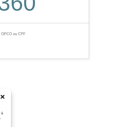
360
, OPCO ou CPF
r à
e