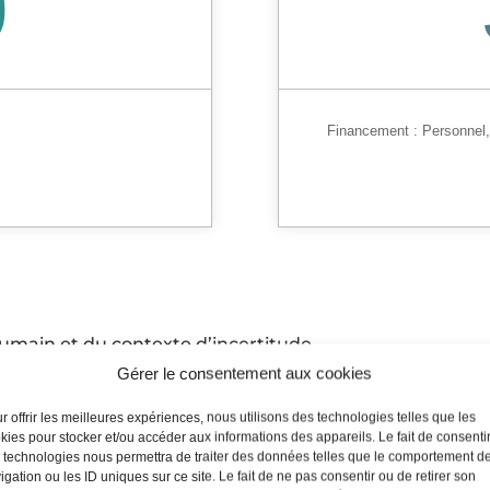
0
Financement :
Personnel
 humain et du contexte d’incertitude
Gérer le consentement aux cookies
rielle
incertitude ? Connaissance de soi
r offrir les meilleures expériences, nous utilisons des technologies telles que les
kies pour stocker et/ou accéder aux informations des appareils. Le fait de consenti
al en fonction de la situation d’incertitude
 technologies nous permettra de traiter des données telles que le comportement d
igation ou les ID uniques sur ce site. Le fait de ne pas consentir ou de retirer son