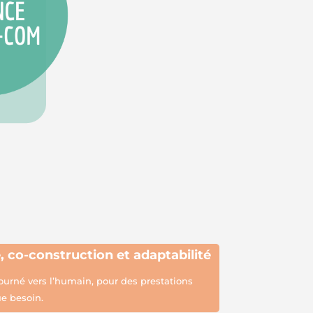
e,
co-construction et adaptabilité
urné vers l’humain, pour des prestations
e besoin.