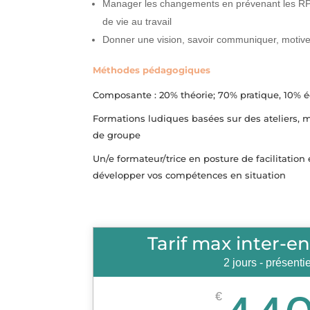
Manager les changements en prévenant les RPS 
de vie au travail
Donner une vision, savoir communiquer, motive
Méthodes pédagogiques
Composante : 20% théorie; 70% pratique, 10% 
Formations ludiques basées sur des ateliers, m
de groupe
Un/e formateur/trice en posture de facilitation
développer vos compétences en situation
Tarif max inter-en
2 jours - présentie
€