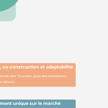
e,
co-construction et adaptabilité
urné vers l’humain, pour des prestations
e besoin.
ment unique sur le marché