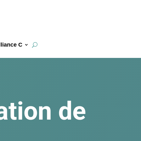
liance C
ation de