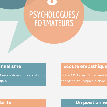
onnalisme
É
coute empathiqu
0 ans autour du conseil, de la
Notre ADN spécifiquement to
ique.
adaptées et uniques à chaqu
bilité
Un positionne