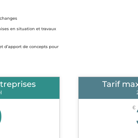
échanges
ises en situation et travaux
 et d’apport de concepts pour
treprises
Tarif ma
l
0
€