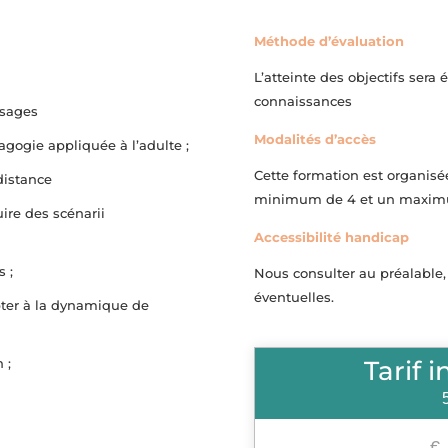
Méthode d’évaluation
L’atteinte des objectifs sera
connaissances
ssages
Modalités d’accès
gogie appliquée à l’adulte ;
Cette formation est organis
 distance
minimum de 4 et un maximum
ire des scénarii
Accessibilité handicap
 ;
Nous consulter au préalable,
éventuelles.
ter à la dynamique de
 ;
Tarif 
€