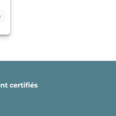
s
t certifiés