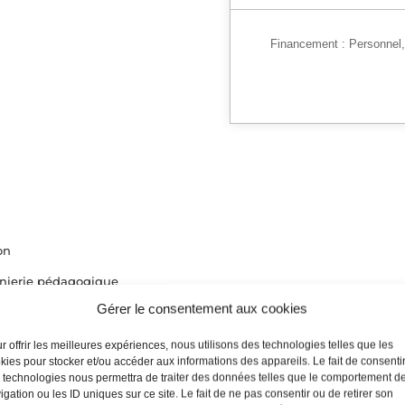
Financement :
Personnel
on
génierie pédagogique
Gérer le consentement aux cookies
fert de compétences, de connaissances
tils de l’animateur
r offrir les meilleures expériences, nous utilisons des technologies telles que les
kies pour stocker et/ou accéder aux informations des appareils. Le fait de consenti
 technologies nous permettra de traiter des données telles que le comportement d
igation ou les ID uniques sur ce site. Le fait de ne pas consentir ou de retirer son
ans une relation psychopédagogique (généralités)