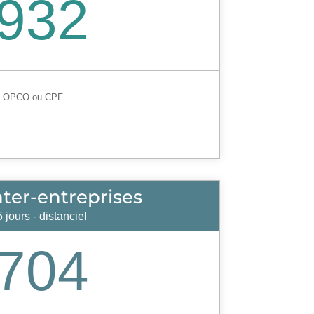
932
, OPCO ou CPF
inter-entreprises
5 jours - distanciel
704