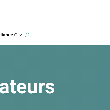
liance C
ateurs