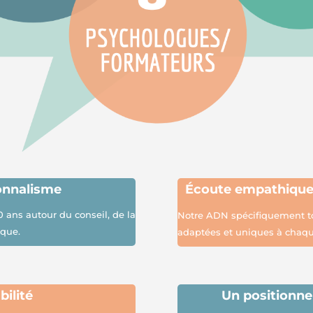
onnalisme
É
coute empathiqu
0 ans autour du conseil, de la
Notre ADN spécifiquement to
ique.
adaptées et uniques à chaqu
bilité
Un positionne