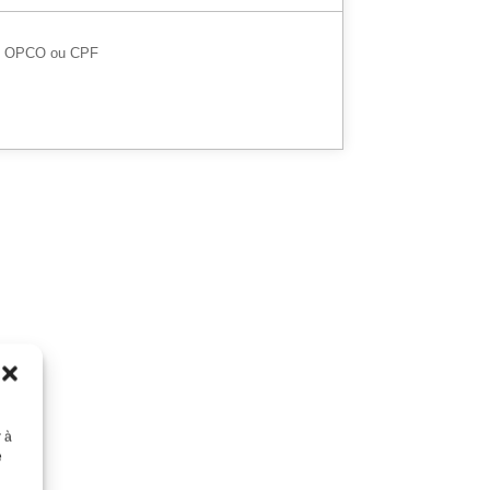
, OPCO ou CPF
r à
e