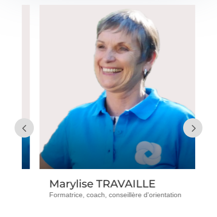
Marylise TRAVAILLE
V
Formatrice, coach, conseillère d'orientation
Di
Co