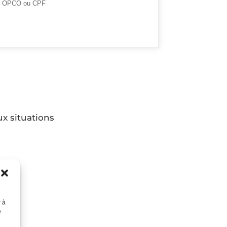
, OPCO ou CPF
ux situations
r à
e