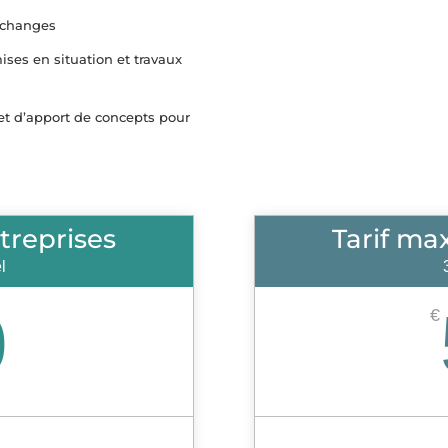
échanges
ises en situation et travaux
 et d’apport de concepts pour
treprises
Tarif ma
l
0
€