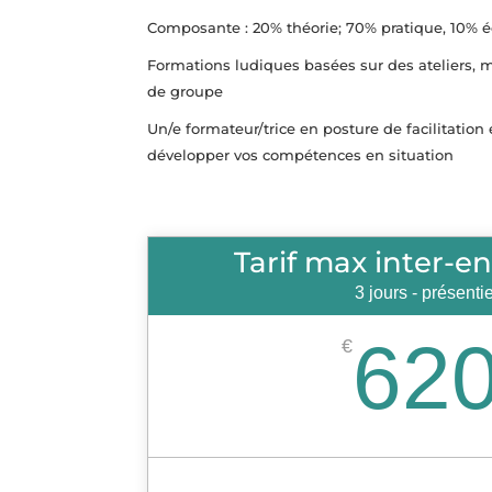
Composante : 20% théorie; 70% pratique, 10% 
Formations ludiques basées sur des ateliers, m
de groupe
Un/e formateur/trice en posture de facilitation
développer vos compétences en situation
Tarif max inter-en
3 jours - présentie
62
€