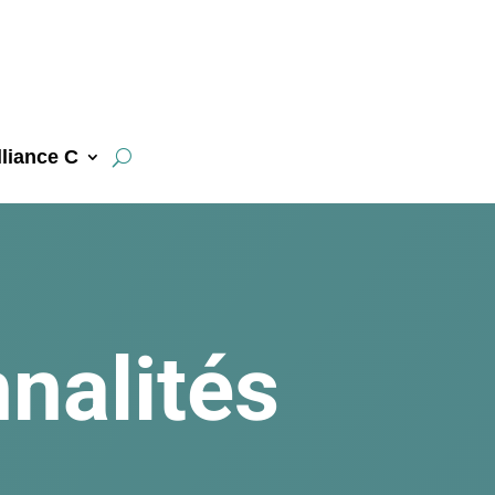
liance C
nalités