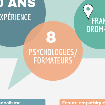
onnalisme
É
coute empathiqu