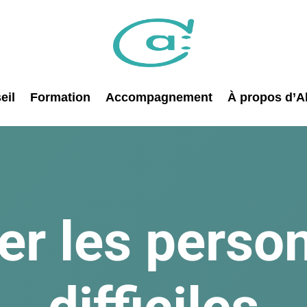
eil
Formation
Accompagnement
À propos d’Al
r les person