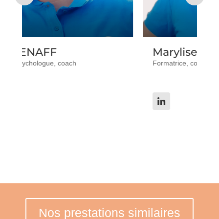
Marylise TRAVAILLE
V
Formatrice, coach, conseillère d'orientation
Di
Co
Nos prestations similaires