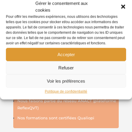
Gérer le consentement aux
cookies
Pour offrir les meilleures expériences, nous utilisons des technologies
telles que les cookies pour stocker et/ou accéder aux informations des
É
coute empathique,
co-construction
appareils. Le fait de consentir à ces technologies nous permettra de traiter
des données telles que le comportement de navigation ou les ID uniques
et adaptabilité
sur ce site. Le fait de ne pas consentir ou de retirer son consentement peut
avoir un effet négatif sur certaines caractéristiques et fonctions.
Notre ADN spécifiquement tourné vers l’humain,
Accepter
pour des prestations adaptées et uniques à chaque
besoin.
Refuser
Voir les préférences
Certification et fiabilité
Politique de confidentialité
Nous faisons partie du réseau A
N
ACT (plateforme
Refle
xQVT
)
Nos formations sont certifiées Qualiopi