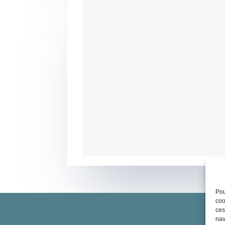
Pou
coo
ces
nav