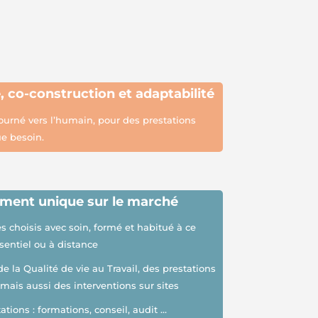
e,
co-construction et adaptabilité
urné vers l’humain, pour des prestations
e besoin.
ment unique sur le marché
choisis avec soin, formé et habitué à ce
sentiel ou à distance
 la Qualité de vie au Travail, des prestations
mais aussi des interventions sur sites
ions : formations, conseil, audit …