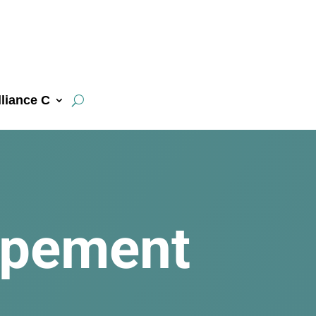
liance C
ppement