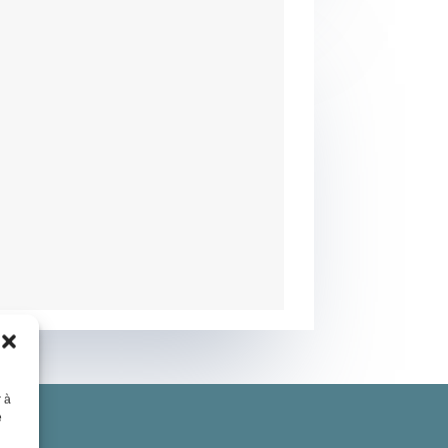
r à
e