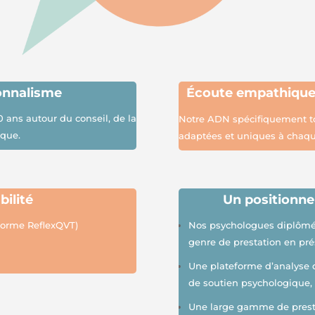
onnalisme
É
coute empathiqu
0 ans autour du conseil, de la
Notre ADN spécifiquement to
ique.
adaptées et uniques à chaqu
bilité
Un positionne
eforme
Refle
xQVT
)
Nos psychologues diplômés 
genre de prestation en pré
Une plateforme d’analyse de
de soutien psychologique, 
Une large gamme de prestat