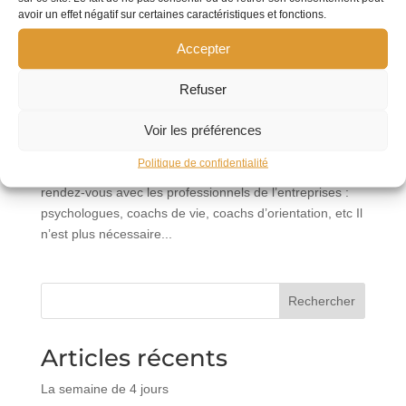
avoir un effet négatif sur certaines caractéristiques et fonctions.
Accepter
Plateforme Alliance Care : Le bien-être de
Refuser
vos équipes, une priorité
par
Andréa Giraud
|
Mai 2, 2022
|
Actualités
Voir les préférences
En quelques clics, prenez rendez-vous ! Alliance C se
Politique de confidentialité
lance et ouvre son propre site d’écoute et de prise de
rendez-vous avec les professionnels de l’entreprises :
psychologues, coachs de vie, coachs d’orientation, etc Il
n’est plus nécessaire...
Rechercher
Articles récents
La semaine de 4 jours